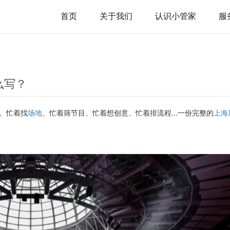
首页
关于我们
认识小管家
服
么写？
。忙着找
场地
、忙着筛节目、忙着想创意、忙着排流程...一份完整的
上海