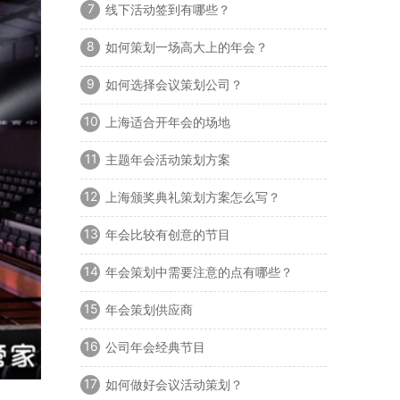
7
线下活动签到有哪些？
8
如何策划一场高大上的年会？
9
如何选择会议策划公司？
10
上海适合开年会的场地
11
主题年会活动策划方案
12
上海颁奖典礼策划方案怎么写？
13
年会比较有创意的节目
14
年会策划中需要注意的点有哪些？
15
年会策划供应商
16
公司年会经典节目
17
如何做好会议活动策划？