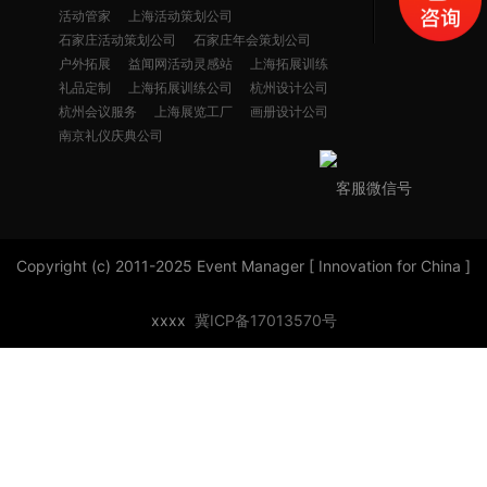
活动管家
上海活动策划公司
石家庄活动策划公司
石家庄年会策划公司
户外拓展
益闻网活动灵感站
上海拓展训练
礼品定制
上海拓展训练公司
杭州设计公司
杭州会议服务
上海展览工厂
画册设计公司
南京礼仪庆典公司
客服微信号
Copyright (c) 2011-2025 Event Manager [ Innovation for China ]
xxxx
冀ICP备17013570号