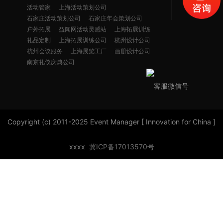
活动管家
上海活动策划公司
石家庄活动策划公司
石家庄年会策划公司
户外拓展
益闻网活动灵感站
上海拓展训练
礼品定制
上海拓展训练公司
杭州设计公司
杭州会议服务
上海展览工厂
画册设计公司
南京礼仪庆典公司
客服微信号
Copyright (c) 2011-2025 Event Manager [ Innovation for China ]
xxxx
冀ICP备17013570号