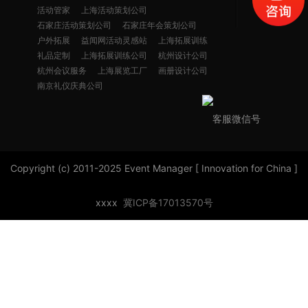
活动管家
上海活动策划公司
石家庄活动策划公司
石家庄年会策划公司
户外拓展
益闻网活动灵感站
上海拓展训练
礼品定制
上海拓展训练公司
杭州设计公司
杭州会议服务
上海展览工厂
画册设计公司
南京礼仪庆典公司
客服微信号
Copyright (c) 2011-2025 Event Manager [ Innovation for China ]
xxxx
冀ICP备17013570号