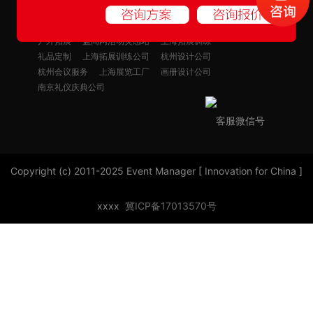
活动管家
上海活动策划公司
石家庄活动策划公司
石家庄年会策划公司
户外拓展
益闻网活动灵感站
上海拓展训练
礼品定制
上海拓展训练公司
杭州设计公司
杭州会议服务
上海展览工厂
画册设计公司
南京礼仪庆典公司
客服微信号
Copyright (c) 2011-2025 Event Manager [ Innovation for China ]
xxxx
冀ICP备17013570号