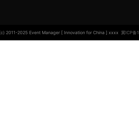
(c) 2011-2025 Event Manager [ Innovation for China ] xxxx
冀ICP备1