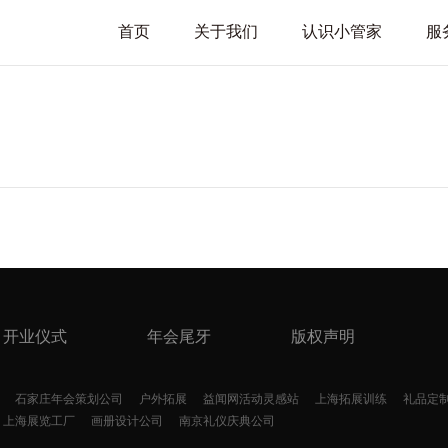
首页
关于我们
认识小管家
服
开业仪式
年会尾牙
版权声明
石家庄年会策划公司
户外拓展
益闻网活动灵感站
上海拓展训练
礼品定
上海展览工厂
画册设计公司
南京礼仪庆典公司