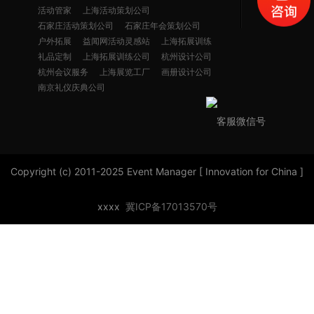
活动管家
上海活动策划公司
石家庄活动策划公司
石家庄年会策划公司
户外拓展
益闻网活动灵感站
上海拓展训练
礼品定制
上海拓展训练公司
杭州设计公司
杭州会议服务
上海展览工厂
画册设计公司
南京礼仪庆典公司
客服微信号
Copyright (c) 2011-2025 Event Manager [ Innovation for China ]
xxxx
冀ICP备17013570号