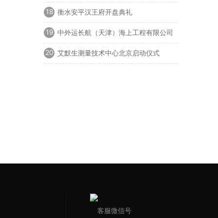
18
衡水安平汉王府开盘典礼
19
中外运长航（天津）海上工程有限公司
开业典礼
20
艾默生测量技术中心北京启动仪式
客服微信号