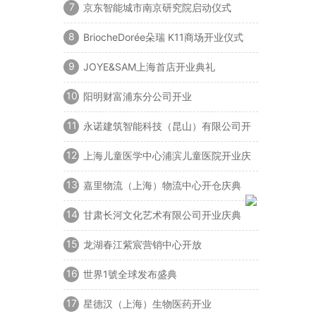
7
京东智能城市南京研究院启动仪式
8
BriocheDorée朵瑞 K11商场开业仪式
9
JOYE&SAM上海首店开业典礼
10
阳明财富浦东分公司开业
11
永诺建筑智能科技（昆山）有限公司开
业典礼
12
上海儿童医学中心浦滨儿童医院开业庆
典
13
嘉里物流（上海）物流中心开仓庆典
14
甘肃长河文化艺术有限公司开业庆典
15
龙湖春江紫宸营销中心开放
16
世界1號全球发布盛典
17
星德汉（上海）生物医药开业