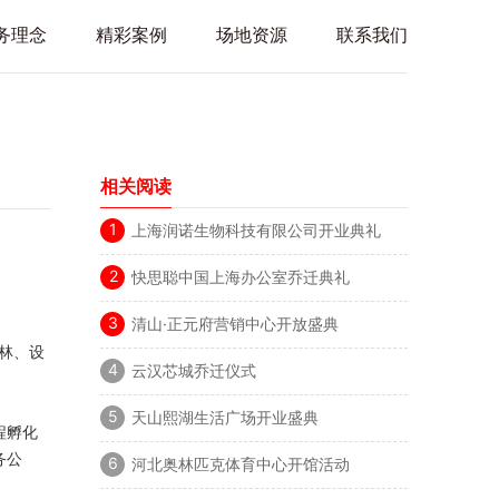
务理念
精彩案例
场地资源
联系我们
相关阅读
1
上海润诺生物科技有限公司开业典礼
2
快思聪中国上海办公室乔迁典礼
3
清山·正元府营销中心开放盛典
林、设
4
云汉芯城乔迁仪式
5
天山熙湖生活广场开业盛典
程孵化
务公
6
河北奥林匹克体育中心开馆活动