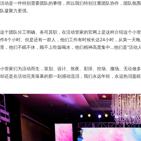
活动是一件特别需要团队的事情，所以我们特别注重团队协作，团队氛围
队凝聚力更强。
这个团队分工明确、各司其职，在活动管家的官网上是这样介绍这个小管
作
8
个小时。但是还有一群人，他们工作有时候长达
24
小时，从第一天晚
里，他们不眠不休，顾不上吃饭喝水，他们精神高度集中
...
他们是
“
活动
小管家们为活动而生，策划、设计、熬夜、彩排、控场、撤场。无论做多
却还是在活动完美落幕的那一刻感动流泪，我们永远年轻，永远热泪盈眶